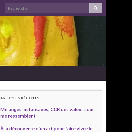
ARTICLES RÉCENTS
Mélanges instantanés, CCR des valeurs qui
me ressemblent
À la découverte d’un art pour faire vivre le