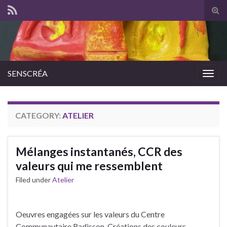
Tog
sear
for
SENSCRÉA
Togg
navig
CATEGORY:
ATELIER
Mélanges instantanés, CCR des
valeurs qui me ressemblent
Filed under
Atelier
Oeuvres engagées sur les valeurs du Centre
Communautaire Radisson. Créations des couleurs